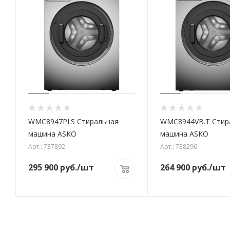
WMC8947PI.S Стиральная
WMC8944VB.T Стир
машина ASKO
машина ASKO
Арт.: 737892
Арт.: 738296
295 900
руб.
/шт
264 900
руб.
/шт