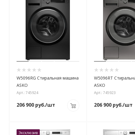
W5096RG Стиральная машина
W5096RT Стиральн
ASKO
ASKO
Арт.: 745924
Арт.: 745923
206 900
руб.
/шт
206 900
руб.
/шт
Эксклюзив