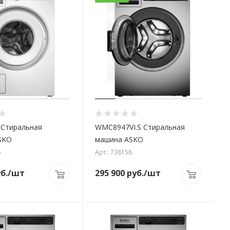
Стиральная
WMC8947VI.S Стиральная
SKO
машина ASKO
6
Арт.: 738158
б.
/шт
295 900
руб.
/шт