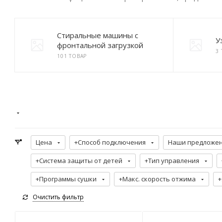
Стиральные машины с
У
фронтальной загрузкой
3
101 ТОВАР
Цена
+Способ подключения
Наши предложе
+Система защиты от детей
+Тип управления
+Программы сушки
+Макс. скорость отжима
+
Очистить фильтр