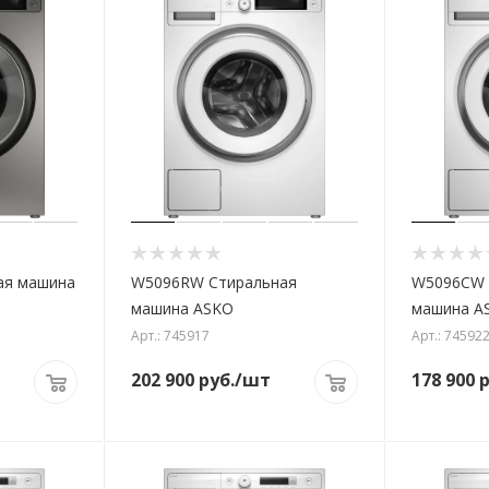
ая машина
W5096RW Стиральная
W5096CW 
машина ASKO
машина A
Арт.: 745917
Арт.: 74592
202 900
руб.
/шт
178 900
р