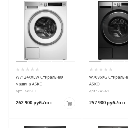
W7124XXLW Стиральная
W7096XG Стиральн
машина ASKO
ASKO
Арт.: 745903
Арт.: 745921
262 900
руб.
/шт
257 900
руб.
/шт