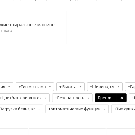
зкие стиральные машины
 ТОВАРА
ния
+Тип монтажа
+ Высота
+Ширина, см
+Га
+Цвет/материал всех
+Безопасность
Бренд
: 1
+
Загрузка белья, кг
+Автоматические функции
+Тип сушк