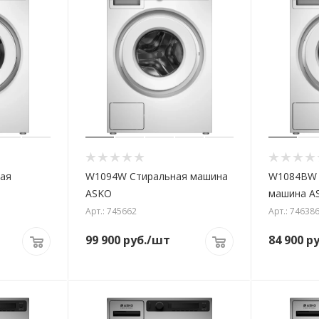
ая
W1094W Стиральная машина
W1084BW 
ASKO
машина A
Арт.: 745662
Арт.: 74638
99 900
руб.
/шт
84 900
ру