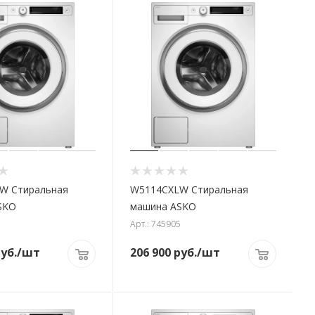
W Стиральная
W5114CXLW Стиральная
SKO
машина ASKO
5
Арт.: 745905
уб.
/шт
206 900
руб.
/шт