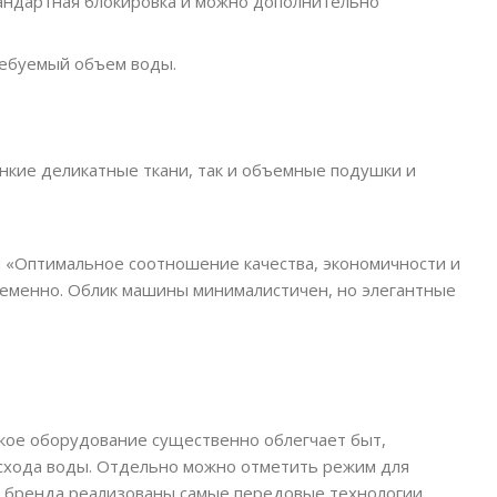
андартная блокировка и можно дополнительно
ребуемый объем воды.
онкие деликатные ткани, так и объемные подушки и
и «Оптимальное соотношение качества, экономичности и
временно. Облик машины минималистичен, но элегантные
ское оборудование существенно облегчает быт,
расхода воды. Отдельно можно отметить режим для
н бренда реализованы самые передовые технологии