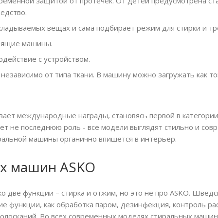
ременной защитой от протечек. От детей предусмотрена ст
едство.
кладываемых вещах и сама подбирает режим для стирки и т
оящие машины.
действие с устройством.
 независимо от типа ткани. В машину можно загружать как т
ывает международные награды, становясь первой в категори
ет не последнюю роль - все модели выглядят стильно и со
ральной машины органично впишется в интерьер.
ых машин ASKO
о две функции – стирка и отжим, но это не про ASKO. Швед
кие функции, как обработка паром, дезинфекция, контроль 
полосканий. Во всех современных моделях стиральных маши