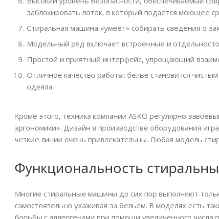
Высокий уровень безопасности, обеспечиваемый сов
заблокировать лоток, в который подается моющее ср
Стиральная машина «умеет» собирать сведения о за
Модельный ряд включает встроенные и отдельност
Простой и приятный интерфейс, упрощающий взаимо
Отличное качество работы: белье становится чистым
одеяла.
Кроме этого, техника компании ASKO регулярно завоев
эргономики». Дизайн в производстве оборудования игра
четкие линии очень привлекательны. Любая модель сти
Функциональность стиральн
Многие стиральные машины до сих пор выполняют тольк
самостоятельно ухаживая за бельем. В моделях есть та
борьбы с аллергенами при помощи увеличенного числа 