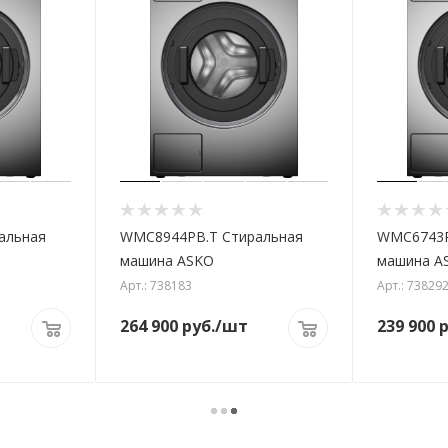
альная
WMC8944PB.T Стиральная
WMC6743P
машина ASKO
машина A
Арт.: 738183
Арт.: 73829
264 900
руб.
/шт
239 900
р