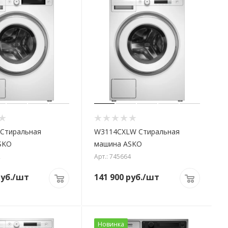
Стиральная
W3114CXLW Стиральная
SKO
машина ASKO
2
Арт.: 745664
уб.
/шт
141 900
руб.
/шт
Новинка