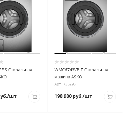
F.S Стиральная
WMC6743VB.T Стиральная
SKO
машина ASKO
2
Арт.: 738295
уб.
/шт
198 900
руб.
/шт