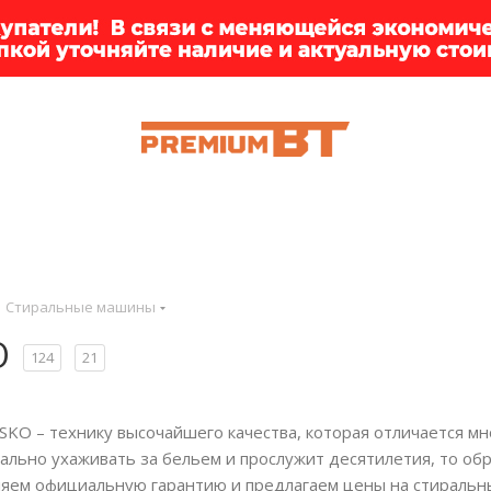
ИИ
БРЕНДЫ
ДОСТАВКА
КЛИЕНТАМ
ПРЕМ
Стиральные машины
O
124
21
KO – технику высочайшего качества, которая отличается м
ально ухаживать за бельем и прослужит десятилетия, то о
яем официальную гарантию и предлагаем цены на стираль