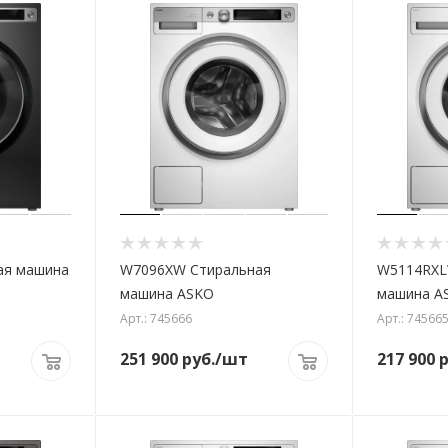
ая машина
W7096XW Стиральная
W5114RXL
машина ASKO
машина A
Арт.: 745666
Арт.: 74566
251 900
руб.
/шт
217 900
р