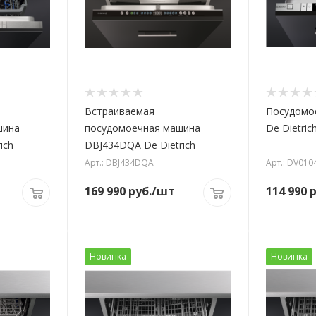
Встраиваемая
Посудомо
шина
посудомоечная машина
De Dietric
ich
DBJ434DQA De Dietrich
Арт.: DBJ434DQA
Арт.: DV010
169 990
руб.
/шт
114 990
р
Новинка
Новинка