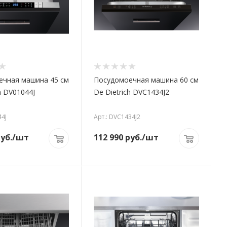
ечная машина 45 см
Посудомоечная машина 60 см
h DV01044J
De Dietrich DVC1434J2
44J
Арт.: DVC1434J2
уб.
/шт
112 990
руб.
/шт