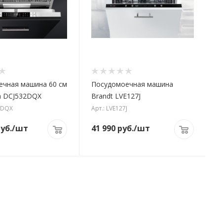
ечная машина 60 см
Посудомоечная машина
ch DCJ532DQX
Brandt LVE127J
2DQX
Арт.: LVE127J
уб.
/шт
41 990
руб.
/шт