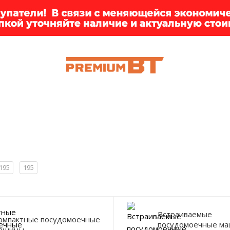
ИИ
БРЕНДЫ
ДОСТАВКА
КЛИЕНТАМ
ПРЕМ
195
195
Встраиваемые
омпактные посудомоечные
посудомоечные м
ашины