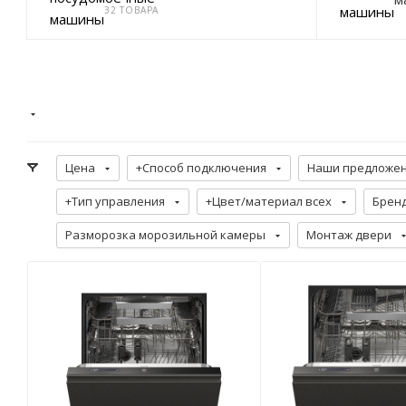
32 ТОВАРА
Цена
+Способ подключения
Наши предложе
+Тип управления
+Цвет/материал всех
Брен
Разморозка морозильной камеры
Монтаж двери