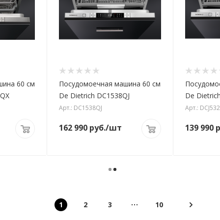
ина 60 см
Посудомоечная машина 60 см
Посудомо
DQX
De Dietrich DC1538QJ
De Dietri
Арт.: DC1538QJ
Арт.: DCJ53
162 990
руб.
/шт
139 990
р
1
2
3
10