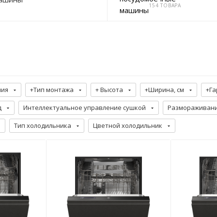
154 ТОВАРА
ния
+Тип монтажа
+ Высота
+Ширина, см
+Га
д
Интеллектуальное управление сушкой
Размораживани
Тип холодильника
Цветной холодильник