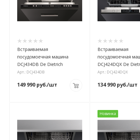
Встраиваемая
Встраиваемая
посудомоечная машина
посудомоечная ма
DCJ434DB De Dietrich
DCJ424DQX De Dietr
Арт.: DCJ434DB
Арт.: DCJ424DQX
149 990
руб.
/шт
134 990
руб.
/шт
Новинка