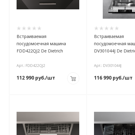
Встраиваемая
Встраиваемая
посудомоечная машина
посудомоечная ма
FDD422QJ2 De Dietrich
DV301044J De Dietri
Арт.: FDD422QJ2
Арт.: DV301044J
112 990
руб.
/шт
116 990
руб.
/шт