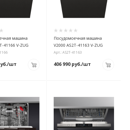
ечная машина
Посудомоечная машина
T-41166 V-ZUG
V2000 AS2T-41163 V-ZUG
41166
Арт.: AS2T-41163
уб.
/шт
406 990
руб.
/шт