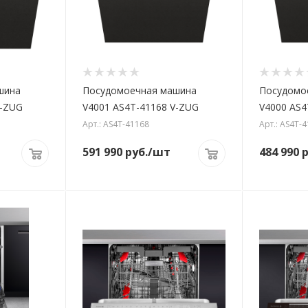
шина
Посудомоечная машина
Посудомо
V-ZUG
V4001 AS4T-41168 V-ZUG
V4000 AS4
Арт.: AS4T-41168
Арт.: AS4T-
591 990
руб.
/шт
484 990
р