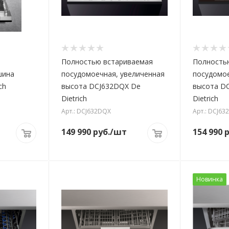
Полностью встариваемая
Полность
шина
посудомоечная, увеличенная
посудомое
ch
высота DCJ632DQX De
высота D
Dietrich
Dietrich
Арт.: DCJ632DQX
Арт.: DCJ6
149 990
руб.
/шт
154 990
р
Новинка