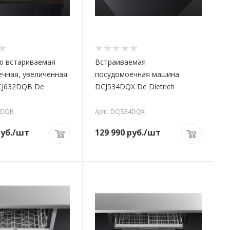
ю встариваемая
Встраиваемая
чная, увеличенная
посудомоечная машина
CJ632DQB De
DCJ534DQX De Dietrich
32DQB
Арт.: DCJ534DQX
уб.
/шт
129 990
руб.
/шт