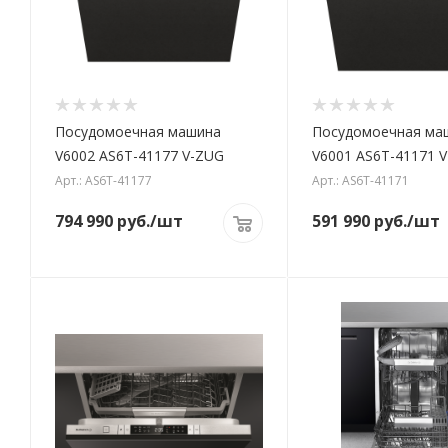
Посудомоечная машина
Посудомоечная ма
V6002 AS6T-41177 V-ZUG
V6001 AS6T-41171 
Арт.: AS6T-41177
Арт.: AS6T-41171
794 990
руб.
/шт
591 990
руб.
/шт