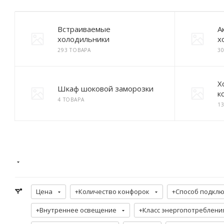
Встраиваемые
А
холодильники
х
293 ТОВАРА
3
Х
Шкаф шоковой заморозки
к
4 ТОВАРА
1
Цена
+Количество конфорок
+Способ подкл
+Внутреннее освещение
+Класс энергопотреблени