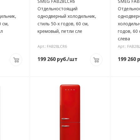
SMEG FAB28LCR6
SMEG FAB
Отдельностоящий
Отдельно
ильник,
однодверный холодильник,
однодвер
0 см,
стиль 50-х годов, 60 см,
холодильн
сл
кремовый, петли сле
годов, 60 
слева
Арт.: FAB28LCR6
Арт.: FAB28
199 260
руб.
/шт
199 260
р