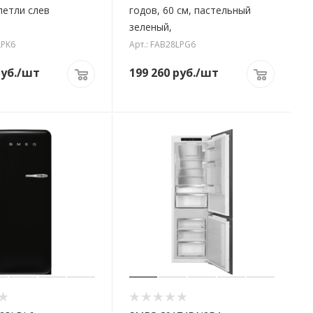
петли слев
годов, 60 см, пастельный
зеленый,
LPK6
Арт.: FAB28LPG6
уб.
/шт
199 260
руб.
/шт