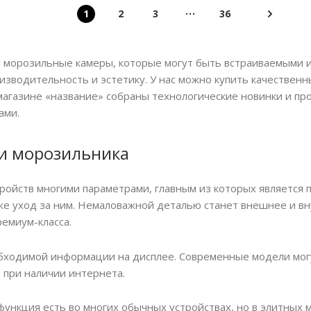
1
2
3
36
и морозильные камеры, которые могут быть встраиваемыми 
водительность и эстетику. У нас можно купить качественн
магазине «название» собраны технологические новинки и п
ами.
и морозильника
ройств многими параметрами, главным из которых является 
акже уход за ним. Немаловажной деталью станет внешнее и 
емиум-класса.
бходимой информации на дисплее. Современные модели могу
 при наличии интернета.
функция есть во многих обычных устройствах, но в элитных