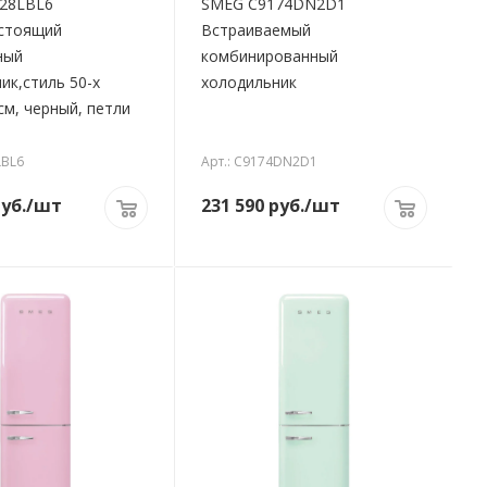
28LBL6
SMEG C9174DN2D1
стоящий
Встраиваемый
ный
комбинированный
ик,стиль 50-х
холодильник
см, черный, петли
LBL6
Арт.: C9174DN2D1
уб.
/шт
231 590
руб.
/шт