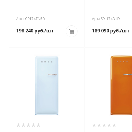
Арт.: C9174TN5D1
Арт.: S9L174D1D
198 240
руб.
/шт
189 090
руб.
/шт