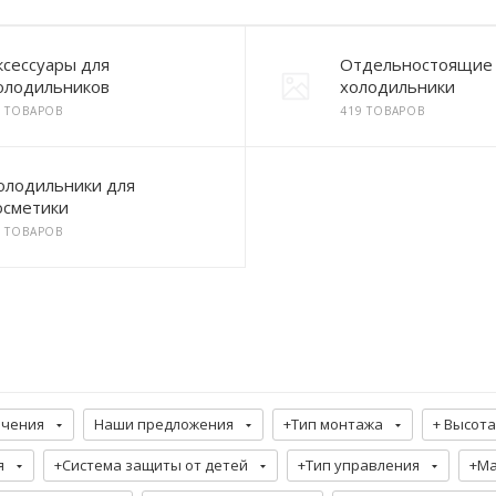
ксессуары для
Отдельностоящие
олодильников
холодильники
0 ТОВАРОВ
419 ТОВАРОВ
олодильники для
осметики
3 ТОВАРОВ
ючения
Наши предложения
+Тип монтажа
+ Высота
я
+Система защиты от детей
+Тип управления
+Ма