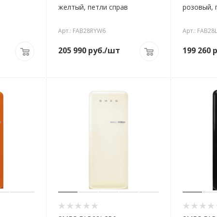
желтый, петли справ
розовый, 
Арт.: FAB28RYW6
Арт.: FAB28
205 990
руб.
/шт
199 260
р