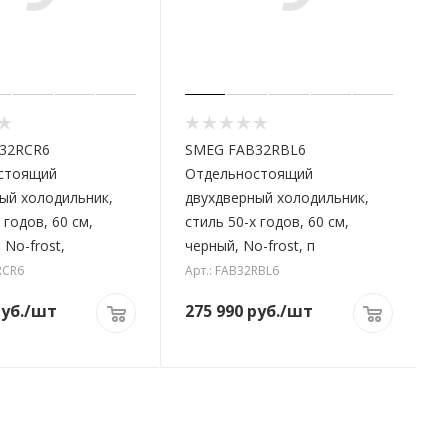
32RCR6
SMEG FAB32RBL6
стоящий
Отдельностоящий
ый холодильник,
двухдверный холодильник,
 годов, 60 см,
стиль 50-х годов, 60 см,
 No-frost,
черный, No-frost, п
RCR6
Арт.: FAB32RBL6
уб.
/шт
275 990
руб.
/шт