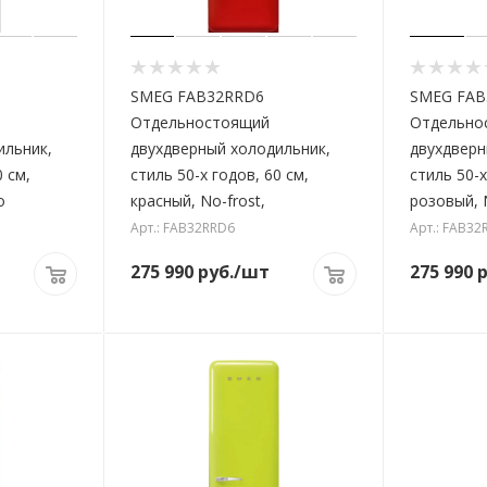
SMEG FAB32RRD6
SMEG FAB
Отдельностоящий
Отдельно
ильник,
двухдверный холодильник,
двухдверн
0 см,
стиль 50-х годов, 60 см,
стиль 50-х
o
красный, No-frost,
розовый, N
Арт.: FAB32RRD6
Арт.: FAB32
275 990
руб.
/шт
275 990
р