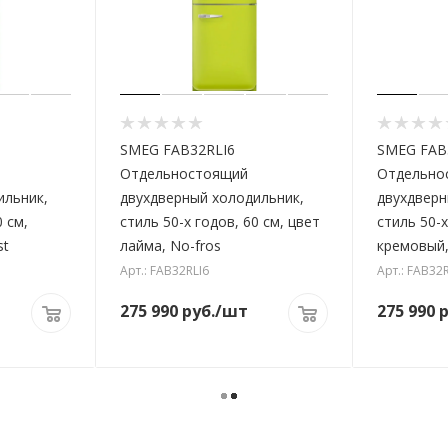
SMEG FAB32RLI6
SMEG FAB
Отдельностоящий
Отдельно
ильник,
двухдверный холодильник,
двухдверн
0 см,
стиль 50-х годов, 60 см, цвет
стиль 50-х
st
лайма, No-fros
кремовый,
Арт.: FAB32RLI6
Арт.: FAB32
275 990
руб.
/шт
275 990
р